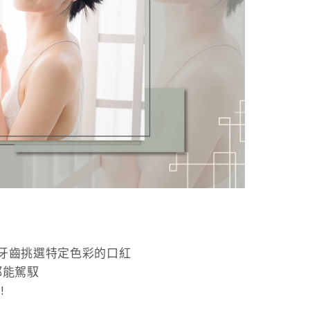
牙齒挑選特定色彩的口紅
都能駕馭
!