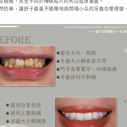
又精緻，完全不同於傳統貼片的死白或厚重感。
然的美，讓舒子晨毫不猶豫地詢問嘻小瓜的牙齒在哪裡做