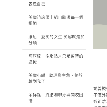
表達自己
美齒諮詢師｜親自驗證每一個
細節
維尼｜愛笑的女生 笑容就是加
分項
阿厚綾｜樹脂貼片只是暫時的
遮掩
美齒小編 | 助理變主角，終於
輪到我了
她曾觀
余祥銓｜終結咖啡牙與開咬困
不僅外
擾
近距離