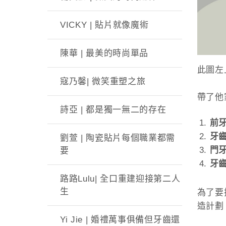
VICKY | 貼片就像魔術
陳華 | 最美的時尚單品
此圖左
寇乃馨| 微笑重塑之旅
帶了他
詩亞 | 都是獨一無二的存在
前
牙
劉萱 | 陶瓷貼片每個職業都需
門
要
牙
路路Lulu| 全口重建迎接第二人
生
為了要
造計劃
Yi Jie | 婚禮萬事俱備但牙齒還