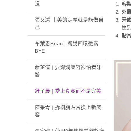
沒
客
外
牙
張又潔 ｜美的定義就是能做自
己
達
貼
布萊恩Brian | 擺脫四環黴素
BYE
蕭芷渲 | 要燦爛笑容卻怕看牙
醫
舒子晨 | 愛上真實而不是完美
陳采青 | 拆樹脂貼片換上新笑
容