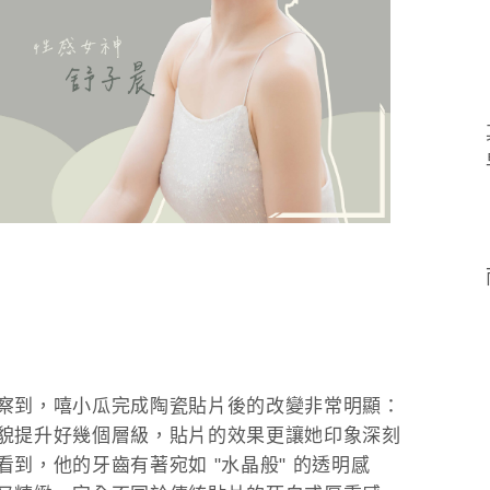
察到，嘻小瓜完成陶瓷貼片後的改變非常明顯：
貌提升好幾個層級，貼片的效果更讓她印象深刻
看到，他的牙齒有著宛如 "水晶般" 的透明感