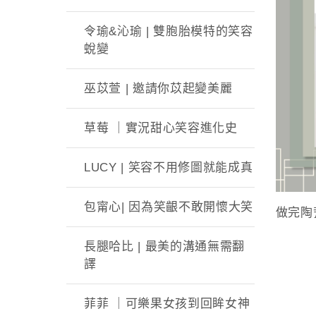
令瑜&沁瑜 | 雙胞胎模特的笑容
蛻變
巫苡萱 | 邀請你苡起變美麗
草莓 ｜實況甜心笑容進化史
LUCY | 笑容不用修圖就能成真
包甯心| 因為笑齦不敢開懷大笑
做完陶
長腿哈比 | 最美的溝通無需翻
譯
菲菲 ｜可樂果女孩到回眸女神