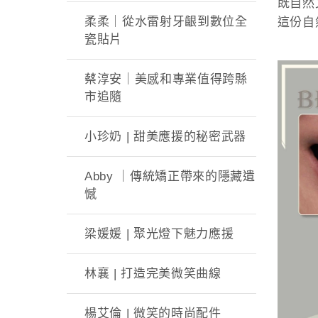
既自然
柔柔｜從水雷射牙齦到數位全
這份自
瓷貼片
蔡淳安｜美感和專業值得跨縣
市追隨
小珍奶 | 甜美應援的秘密武器
Abby ｜傳統矯正帶來的隱藏遺
憾
梁媛媛 | 聚光燈下魅力應援
林襄 | 打造完美微笑曲線
楊艾倫 | 微笑的時尚配件