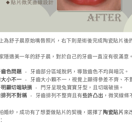
上為舒子晨原始嘴唇照片，右下則是術後完成陶瓷貼片後
家隱適美一年的舒子晨，對於自己的牙齒一直沒有很滿意
牙齒色問題
- 牙齒部分區域脫鈣，導致齒色不均與暗沉。
齒大小不一
- 牙齒大小顆不一，視覺上顯得參差不齊、不
牙明顯切端缺損
- 門牙呈現兔寶寶牙型，且切端破損。
些許凸出
齒排列不對稱
- 牙齒排列不整齊且有
，微笑線條
拍婚紗，成功有了想要做貼片的契機
，選擇了
陶瓷貼片
來
：