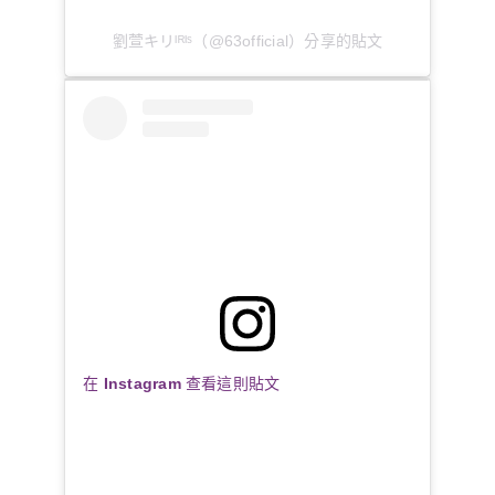
劉萱キリᴵᴿᴵˢ（@63official）分享的貼文
在 Instagram 查看這則貼文