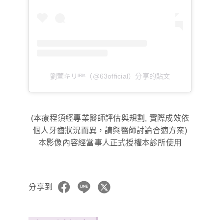
劉萱キリᴵᴿᴵˢ（@63official）分享的貼文
(本療程須經專業醫師評估與規劃, 實際成效依
個人牙齒狀況而異，請與醫師討論合適方案)
本影像內容經當事人正式授權本診所使用
分享到