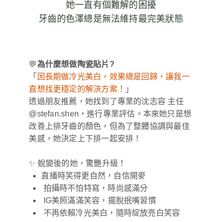
她一直有個難解的困擾
牙齒的色澤總是無法維持最完美狀態
💬
為什麼想做陶瓷貼片?
「
因長期做冷光美白，效果總是回歸，讓我一
直想找更穩定的解決方案！
」
透過朋友推薦，她找到了專業的沈志容 主任
@stefan.shen，進行專業評估。本來她只是想
改善上排牙齒的顏色，但為了整體協調與最佳
美感，她決定上下排一起安排！
✨ 蛻變後的她，驚艷升級！
直播時笑得更自然，自信開麥
拍攝時不怕特寫，時尚感滿分
IG美照滿滿笑容，擺脫抿嘴習慣
不再依賴冷光美白，隨時綻放亮白笑容