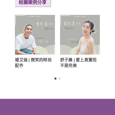
相關案例分享
詩亞
的存
楊艾倫 | 微笑的時尚
舒子晨 | 愛上真實而
配件
不是完美