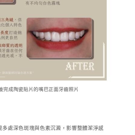
後完成陶瓷貼片的嘴巴正面牙齒照片
可見多處深色斑塊與色素沉澱，影響整體潔淨感