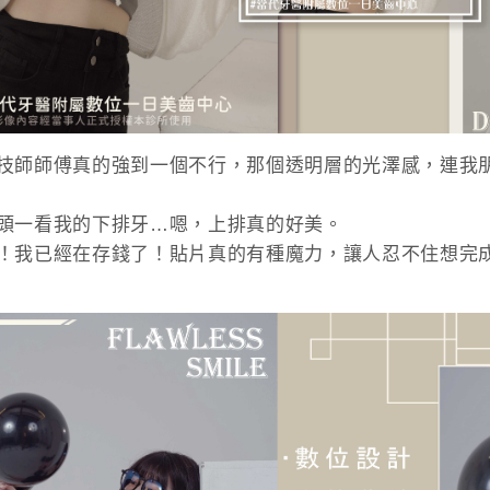
技師師傅真的強到一個不行，那個透明層的光澤感，連我
頭一看我的下排牙…嗯，上排真的好美。
！我已經在存錢了！貼片真的有種魔力，讓人忍不住想完