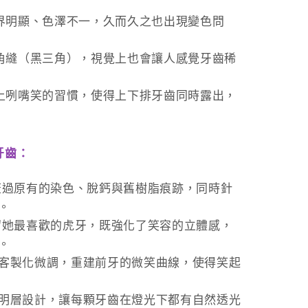
界明顯、色澤不一，久而久之也出現變色問
三角縫（黑三角），視覺上也會讓人感覺牙齒稀
加上咧嘴笑的習慣，使得上下排牙齒同時露出，
牙齒：
蓋過原有的染色、脫鈣與舊樹脂痕跡，同時針
。
留她最喜歡的虎牙，既強化了笑容的立體感，
。
的客製化微調，重建前牙的微笑曲線，使得笑起
透明層設計，讓每顆牙齒在燈光下都有自然透光