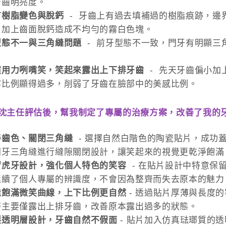
牙齒明亮度。
有樹脂變色與脫鈣
- 牙齒上有過去填補過的樹脂痕跡，邊
，加上齒面脫鈣造成不均勻的霧白色塊。
型態不一與三角縫問題
- 前牙型態不一致，門牙有明顯
。
慣用力咧嘴笑，笑起來露出上下排牙齒
- 先天牙齒偏小
容比例顯得過多，削弱了牙齒在臉部中的美感比例。
沈主任評估後，幫我制定了專屬的治療方案，改善了我的
善齒色、關閉三角縫
- 選擇自然白階色的陶瓷貼片，成功
門牙三角縫進行縫隙關閉設計，讓笑起來的視覺更乾淨飽滿
留虎牙設計，強化個人特色的笑容
- 在貼片設計中特意保
延續了個人專屬的辨識度，不會因為整齊而失去原本的魅力
造飽滿微笑曲線，上下比例更自然
- 透過貼片厚薄與長度
時主要僅露出上排牙齒，改善原本露出過多的狀態。
製透明層設計，牙齒自然不假面
- 貼片加入仿真琺瑯質的