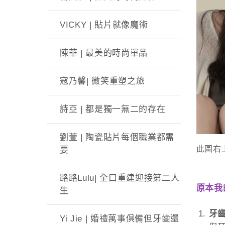
VICKY | 貼片就像魔術
陳華 | 最美的時尚單品
寇乃馨| 微笑重塑之旅
詩亞 | 都是獨一無二的存在
劉萱 | 陶瓷貼片每個職業都需
此圖右
要
路路Lulu| 全口重建迎接第二人
原本我
生
牙
Yi Jie | 婚禮萬事俱備但牙齒還