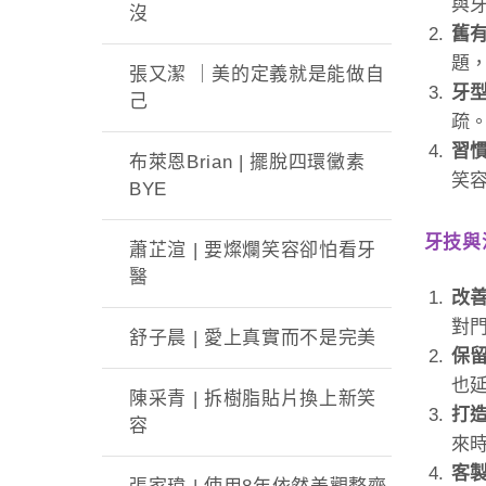
與
沒
舊
題
張又潔 ｜美的定義就是能做自
牙
己
疏
習
布萊恩Brian | 擺脫四環黴素
笑
BYE
牙技與
蕭芷渲 | 要燦爛笑容卻怕看牙
醫
改
對
舒子晨 | 愛上真實而不是完美
保
也
陳采青 | 拆樹脂貼片換上新笑
打
容
來
客