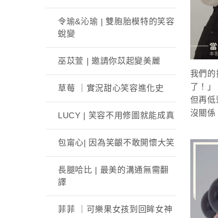
令瑜&沁瑜 | 雙胞胎模特的笑容
蛻變
巫苡萱 | 邀請你苡起變美麗
我們的
了！」
草莓 ｜實況甜心笑容進化史
但再低
沒關係
LUCY | 笑容不用修圖就能成真
包甯心| 因為笑齦不敢開懷大笑
長腿哈比 | 最美的溝通無需翻
譯
菲菲 ｜可樂果女孩到回眸女神