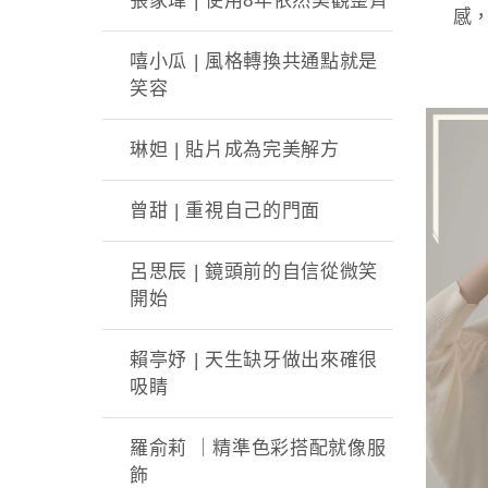
張家瑋 | 使用8年依然美觀整齊
感
嘻小瓜 | 風格轉換共通點就是
笑容
琳妲 | 貼片成為完美解方
曾甜 | 重視自己的門面
呂思辰 | 鏡頭前的自信從微笑
開始
賴亭妤 | 天生缺牙做出來確很
吸睛
羅俞莉 ｜精準色彩搭配就像服
飾