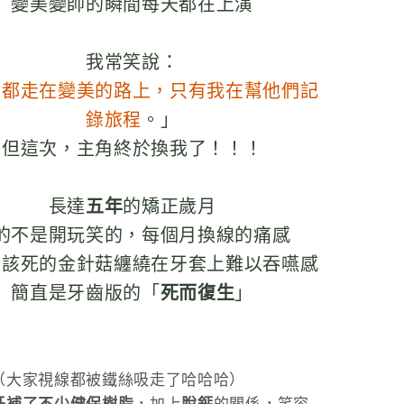
變美變帥的瞬間每天都在上演
我常笑說：
家都走在變美的路上，只有我在幫他們記
錄旅程
。」
但這次，主角終於換我了！！！
長達
五年
的矯正歲月
的不是開玩笑的，每個月換線的痛感
那該死的金針菇纏繞在牙套上難以吞嚥感
簡直是牙齒版的「
死而復生
」
（大家視線都被鐵絲吸走了哈哈哈）