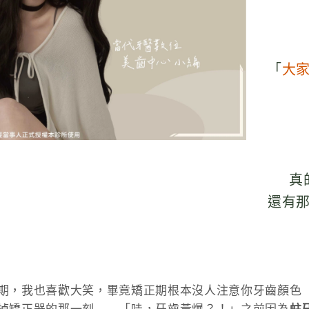
「
大
真
還有
期，我也喜歡大笑，畢竟矯正期根本沒人注意你牙齒顏色