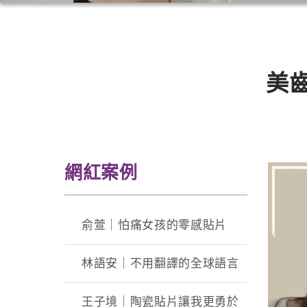
美齒
網紅案例
俞萱｜怕痛女孩的零感貼片
林語安｜不用翻譯的全球語言
王子境｜陶瓷貼片讓我更勇於