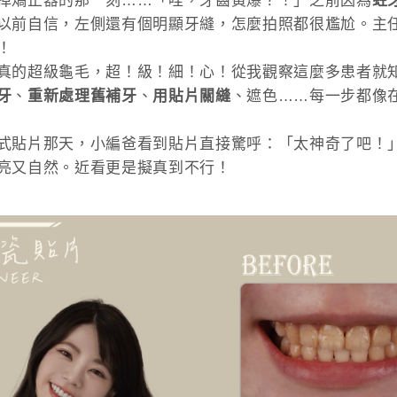
掉矯正器的那一刻……「哇，牙齒黃爆？！」之前因為
蛀
以前自信，左側還有個明顯牙縫，怎麼拍照都很尷尬。主任
！
真的超級龜毛，超！級！細！心！從我觀察這麼多患者就
牙
、
重新處理舊補牙
、
用貼片關縫
、遮色……每一步都像
式貼片那天，小編爸看到貼片直接驚呼：「太神奇了吧！
亮又自然。近看更是擬真到不行！