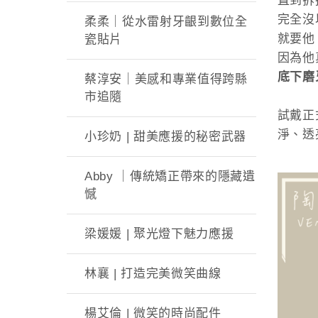
直到拆
完全沒
柔柔｜從水雷射牙齦到數位全
就要他
瓷貼片
因為他
底下磨
蔡淳安｜美感和專業值得跨縣
市追隨
試戴正
淨、透
小珍奶 | 甜美應援的秘密武器
Abby ｜傳統矯正帶來的隱藏遺
憾
梁媛媛 | 聚光燈下魅力應援
林襄 | 打造完美微笑曲線
楊艾倫 | 微笑的時尚配件