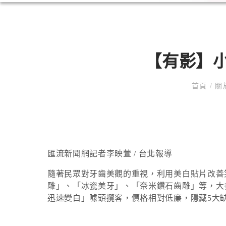
【有影】小
首頁
/
關
匯流新聞網記者李映萱 / 台北報導
隨著民眾對牙齒美觀的重視，利用美白貼片改善
雕」、「冰瓷美牙」、「奈米鑽石齒雕」等，大
迅速變白」噱頭攬客，價格相對低廉，隱藏5大