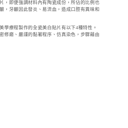
片，即便強調材料內有陶瓷成份，所佔的比例也
齦，牙齦因此發炎、易流血，造成口腔有異味和
美學療程製作的全瓷美白貼片有以下4種特性。
密修磨、嚴謹的黏著程序、仿真染色，步驟藉由