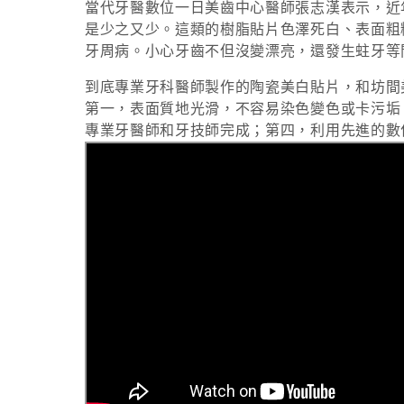
當代牙醫數位一日美齒中心醫師張志漢表示，近
是少之又少。這類的樹脂貼片色澤死白、表面粗
牙周病。小心牙齒不但沒變漂亮，還發生蛀牙等
到底專業牙科醫師製作的陶瓷美白貼片，和坊間
第一，表面質地光滑，不容易染色變色或卡污垢
專業牙醫師和牙技師完成；第四，利用先進的數