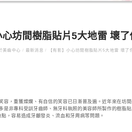
心坊間樹脂貼片5大地雷 壞
於美齒中心
/
最新消息
/
【有影】小心坊間樹脂貼片5大地雷 壞了
笑容，重獲燦爛、有自信的笑容已日漸普及遍。近年來在坊間
多是非專科受訓牙齒師、無牙科執照的美容師所製作的樹脂貼
缺點，容易造成牙齦發炎、流血和牙周病等問題。