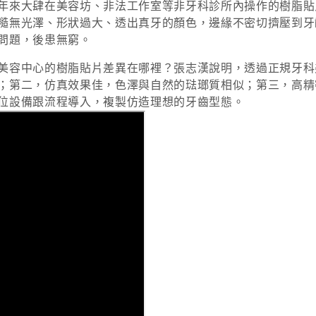
年來大肆在美容坊、非法工作室等非牙科診所內操作的樹脂貼
糙無光澤、形狀過大、透出真牙的顏色，邊緣不密切擠壓到牙
問題，後患無窮。
美容中心的樹脂貼片差異在哪裡？張志漢說明，透過正規牙科
；第二，仿真效果佳，色澤與自然的琺瑯質相似；第三，高精
位設備跟流程導入，複製仿造理想的牙齒型態。