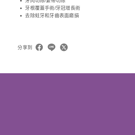
牙肉切除/繫帶切除
牙根覆蓋手術/牙冠增長術
去除蛀牙和牙齒表面磨損
分享到