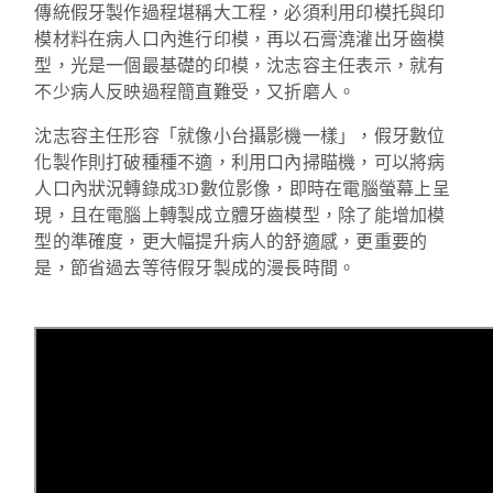
傳統假牙製作過程堪稱大工程，必須利用印模托與印
模材料在病人口內進行印模，再以石膏澆灌出牙齒模
型，光是一個最基礎的印模，沈志容主任表示，就有
不少病人反映過程簡直難受，又折磨人。
沈志容主任形容「就像小台攝影機一樣」，假牙數位
化製作則打破種種不適，利用口內掃瞄機，可以將病
人口內狀況轉錄成3D數位影像，即時在電腦螢幕上呈
現，且在電腦上轉製成立體牙齒模型，除了能增加模
型的準確度，更大幅提升病人的舒適感，更重要的
是，節省過去等待假牙製成的漫長時間。