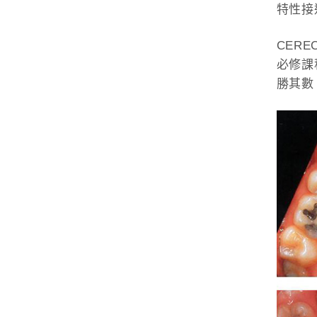
特性接
CER
必修課
勝其數