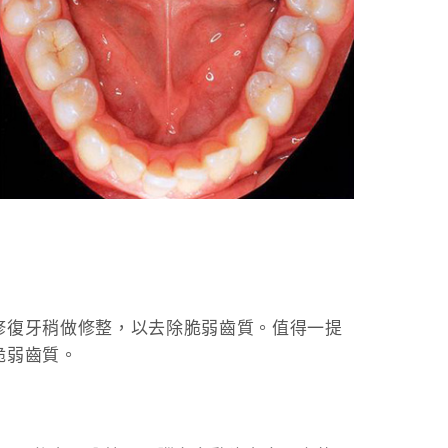
修復牙稍做修整，以去除脆弱齒質。值得一提
脆弱齒質。