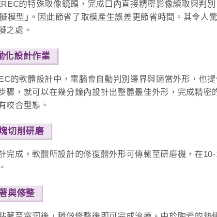
EREC的特殊取像鏡頭，完成口內直接精密影像讀取與判
｢虛擬模型｣。因此節省了取模產生誤差更節省時間。其令
擬之處。
自動化設計作業
REC的軟體設計中，電腦會自動判別邊界與適當外形，也
步驟，就可以在幾分鐘內設計出整體最佳外形，完成精密的
有咬合型態。
 瓷塊切削研磨
計完成，軟體所設計的修復體外形可傳輸至研磨機，在10-
。
黏著與修整
粘著至窩洞後，稍做修整後即可完成治療。由於陶瓷的熱