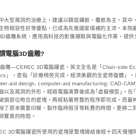
中大型窩洞的治療上，建議以鑄造鑲嵌、覆嵌為主。其中
生物相容性好等優點，已成為先進國家填補的主流。本院最新
3D齒雕系統，應用高科技的影像擷取與電腦化作業，提供
謂電腦3D齒雕?
雕—CEREC 3D電腦鑲瓷，英文全名是「Chair-side Economica
amics」，意指「診療椅旁完成，經濟美觀的全瓷修復體」。
uter-aid design, computer-aid manufacturi
齒以及窩洞的外形，經過電腦演算後成為｢虛擬模型｣。在
破損部位吻合的瓷塊，再經粘著修整的程序即完成。而最
除了原本需要印模、製作臨時假牙等耗費的時間，更將二
師寶貴的時間。
REC 3D電腦鑲瓷所使用的瓷塊是整塊燒結後經十四天慢