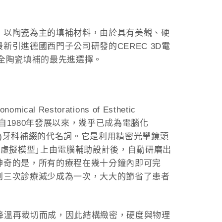
，以陶瓷為主的填補材料，由於具有美觀、硬
引進德國西門子公司研發的CEREC 3D電
全陶瓷填補的最先進選擇。
l Restorations of Esthetic
自1980年發展以來，幾乎已成為電腦化
ng; CAD-CAM)牙科補綴的代名詞。它是利用精密光學鏡頭
｢虛擬模型｣上由電腦輔助設計後，自動研磨出
神奇的是，所有的療程在幾十分鐘內即可完
到三次診療減少成為一次，大大的節省了患者
慢降溫再裁切而成，因此結構緻密，硬度與物理