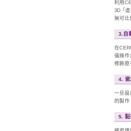
利用C
3D 
無可比
3.
在CE
循操作
修飾原
4.
一旦設
的製作
5. 
將瓷塊