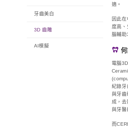
適。
牙齒美白
因此在
度高、
3D 齒雕
腦輔助
AI模擬
何
電腦3D齒
Cer
(comp
紀錄牙
與牙齒
成，去
與牙醫
而CE