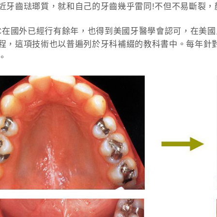
近牙齒琺瑯質，就和自己的牙齒幾乎雷同!不但不易斷裂，
EC在國外已經行有餘年，也得到美國牙醫學會認可，在美
程，這項技術也以普遍列於牙科補綴的教科書中。每年針
。