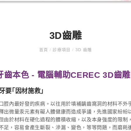
3D齒雕
首頁
/
診療項目
/
3D 齒雕
齒本色 - 電腦輔助CEREC 3D齒雕
牙要｢因材施救｣
口腔內最好發的疾病。以往用於填補齲齒窩洞的材料不外
釋出微量汞元素有礙人體健康而造成爭議，先進國家紛紛以
但由於材料在硬化過程的體積收縮，以及本身強度的限制
不足，容易會產生斷裂、滲漏、變色，等等問題，而磨耗