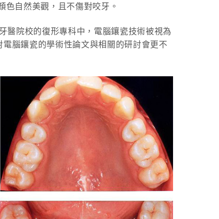
顏色自然美觀，且不傷對咬牙。
國牙醫院校的復形專科中，電腦鑲瓷技術被視為
對電腦鑲瓷的學術性論文與相關的研討會更不