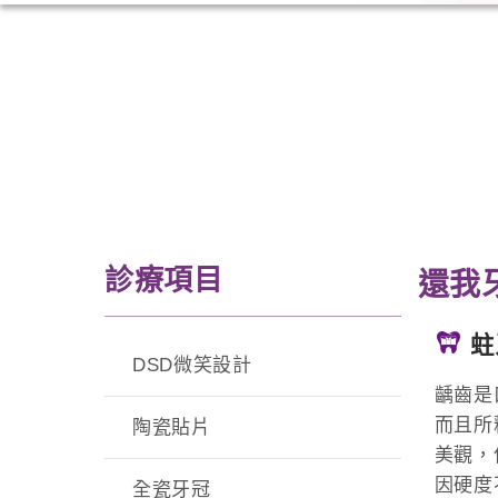
診療項目
還我牙
蛀
DSD微笑設計
齲齒是
而且所
陶瓷貼片
美觀，
因硬度
全瓷牙冠